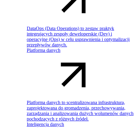
DataOps (Data Operations) to zestaw praktyk
integrujących zespoły deweloperskie (Dev) i
operacyjne (Ops) w celu usprawnienia i optymalizacji
przepływów danych.
Platforma danych
Platforma danych to scentralizowana infrastruktura,
zaprojektowana do gromadzenia, przechowywania,
zarządzania i analizowania dużych wolumenów danych
pochodzących z różnych źródeł.
Inteligencja danych