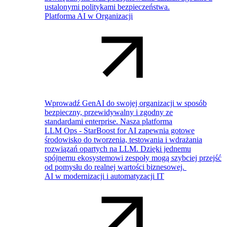
ustalonymi politykami bezpieczeństwa.
Platforma AI w Organizacji
Wprowadź GenAI do swojej organizacji w sposób
bezpieczny, przewidywalny i zgodny ze
standardami enterprise. Nasza platforma
LLM Ops - StarBoost for AI zapewnia gotowe
środowisko do tworzenia, testowania i wdrażania
rozwiązań opartych na LLM. Dzięki jednemu
spójnemu ekosystemowi zespoły mogą szybciej przejść
od pomysłu do realnej wartości biznesowej.
AI w modernizacji i automatyzacji IT