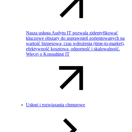
Nasza usługa Audytu IT pozwala zidentyfikować
kluczowe obszary do usprawnień zorientowanych na
wartość biznesową: czas wdrożenia (time-to-market),
efektywność kosztową, odporność i skalowalność.
Więcej o Konsulting IT
Usługi i rozwiązania chmurowe