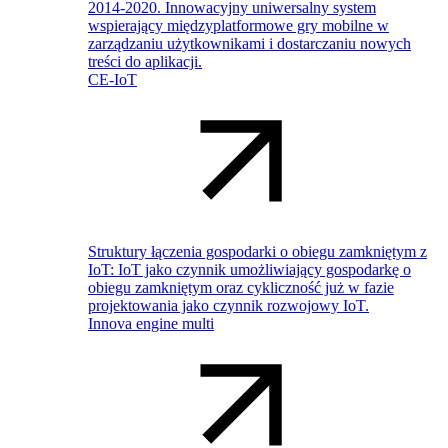
2014-2020. Innowacyjny uniwersalny system
wspierający międzyplatformowe gry mobilne w
zarządzaniu użytkownikami i dostarczaniu nowych
treści do aplikacji.
CE-IoT
Struktury łączenia gospodarki o obiegu zamkniętym z
IoT: IoT jako czynnik umożliwiający gospodarkę o
obiegu zamkniętym oraz cykliczność już w fazie
projektowania jako czynnik rozwojowy IoT.
Innova engine multi