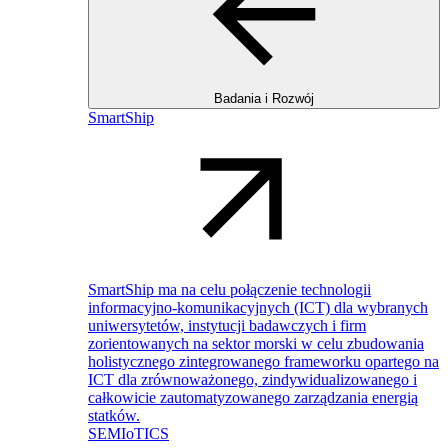
Badania i Rozwój
SmartShip
SmartShip ma na celu połączenie technologii
informacyjno-komunikacyjnych (ICT) dla wybranych
uniwersytetów, instytucji badawczych i firm
zorientowanych na sektor morski w celu zbudowania
holistycznego zintegrowanego frameworku opartego na
ICT dla zrównoważonego, zindywidualizowanego i
całkowicie zautomatyzowanego zarządzania energią
statków.
SEMIoTICS