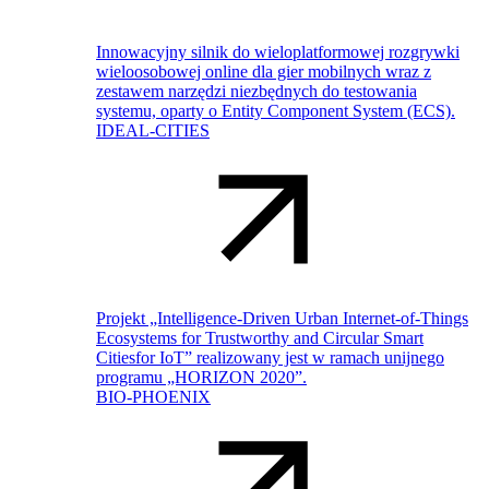
Innowacyjny silnik do wieloplatformowej rozgrywki
wieloosobowej online dla gier mobilnych wraz z
zestawem narzędzi niezbędnych do testowania
systemu, oparty o Entity Component System (ECS).
IDEAL-CITIES
Projekt „Intelligence-Driven Urban Internet-of-Things
Ecosystems for Trustworthy and Circular Smart
Citiesfor IoT” realizowany jest w ramach unijnego
programu „HORIZON 2020”.
BIO-PHOENIX