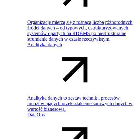
Organizacje mierzą się z rosnącą liczbą różnorodnych
źródeł danych – od typowych, ustrukturyzowanych
systemów opartych na RDBMS po niestrukturalne
strumienie danych w czasie rzeczywistym.
Analityka danych
Analityka danych to zestaw technik i procesów
umożliwiających przekształcenie surowych danych w
wartość biznesową.
DataOps