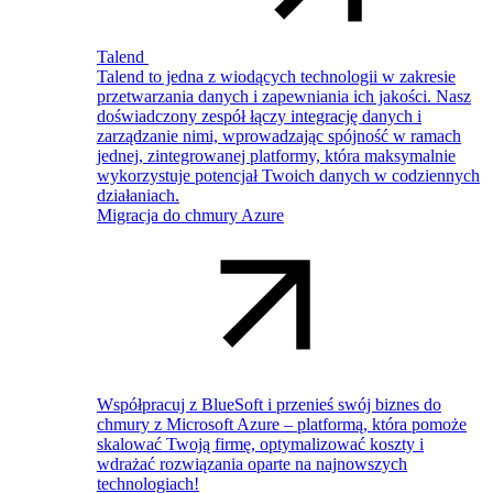
Talend
Talend to jedna z wiodących technologii w zakresie
przetwarzania danych i zapewniania ich jakości. Nasz
doświadczony zespół łączy integrację danych i
zarządzanie nimi, wprowadzając spójność w ramach
jednej, zintegrowanej platformy, która maksymalnie
wykorzystuje potencjał Twoich danych w codziennych
działaniach.
Migracja do chmury Azure
Współpracuj z BlueSoft i przenieś swój biznes do
chmury z Microsoft Azure – platformą, która pomoże
skalować Twoją firmę, optymalizować koszty i
wdrażać rozwiązania oparte na najnowszych
technologiach!