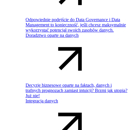
Odpowiednie podejście do Data Governance i Data
Management to konieczność, jeśli chcesz maksymalnie
wykorzystać potencjał swoich zasobów danych.
Doradztwo oparte na danych
Decyzje biznesowe oparte na faktach, danych i
trafnych prognozach zamiast intuicji? Brzmi jak utopia?
Już nie!
Integracja danych