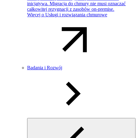
inicjatywa. Migracja do chmury nie musi oznaczać
całkowitej rezygnacji z zasobów on-premise.
Więcej o Usługi i rozwiązania chmurowe
Badania i Rozwój