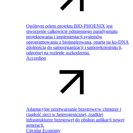
Ogólnym celem projektu BIO-PHOENIX jest
stworzenie całkowicie odmiennego paradygmatu
projektowania i implementacji systemów
oprogramowania z bioinspirowaną, opartą na ko-DNA
zdolnością do samoorganizacji i samorekonstrukcji,
odpornej na rozległe uszkodzenia.
Accordion
Adaptacyjne przetwarzanie brzegowe/w chmurze i
ciągłość sieci w heterogenicznej, rzadkiej
infrastrukturze brzegowej do obsługi aplikacji nowej
generacji.
Circular Economy