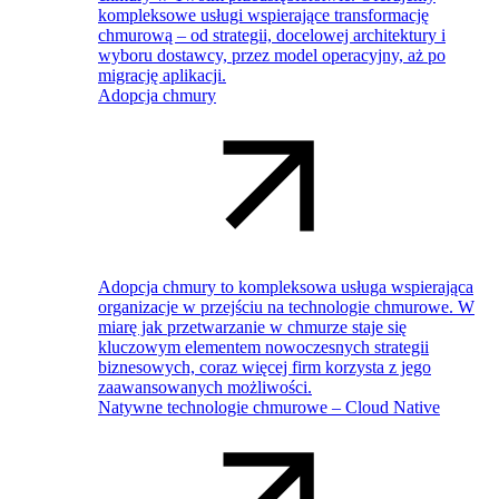
kompleksowe usługi wspierające transformację
chmurową – od strategii, docelowej architektury i
wyboru dostawcy, przez model operacyjny, aż po
migrację aplikacji.
Adopcja chmury
Adopcja chmury to kompleksowa usługa wspierająca
organizacje w przejściu na technologie chmurowe. W
miarę jak przetwarzanie w chmurze staje się
kluczowym elementem nowoczesnych strategii
biznesowych, coraz więcej firm korzysta z jego
zaawansowanych możliwości.
Natywne technologie chmurowe – Cloud Native