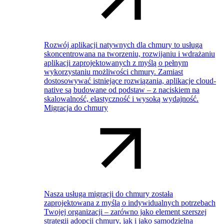
Rozwój aplikacji natywnych dla chmury to usługa
skoncentrowana na tworzeniu, rozwijaniu i wdrażaniu
aplikacji zaprojektowanych z myślą o pełnym
wykorzystaniu możliwości chmury. Zamiast
dostosowywać istniejące rozwiązania, aplikacje cloud-
native są budowane od podstaw – z naciskiem na
skalowalność, elastyczność i wysoką wydajność.
Migracja do chmury
Nasza usługa migracji do chmury została
zaprojektowana z myślą o indywidualnych potrzebach
Twojej organizacji – zarówno jako element szerszej
strategii adopcji chmury, jak i jako samodzielna