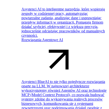
Asystenci AI to inteligentne narzędzia, które wspierają
zespoły w codziennej pracy, automatyzując
powtarzalne zadania, analizując dane i usprawniając
przepływ informacji w organizacji. Pomagają firmom
działać szybciej, efektywniej i z większą precyzją,
jednocześnie odciążając pracowników od manualnych
czynności.
Rozwiązania Agentowe AI
Asystenci BlueAI to nie tylko pojedyncze rozwiązania
oparte na LLM. W najnowszej architekturze
wykorzystujemy również Agentów AI oraz technologię
MCP (Model Context Protocol), co pozwala budować
systemy zdolne do wykonywania realnych procesów
biznesowych, komunikowania się z systemami
zewnętrznymi oraz podejmowania działań zgodnie z