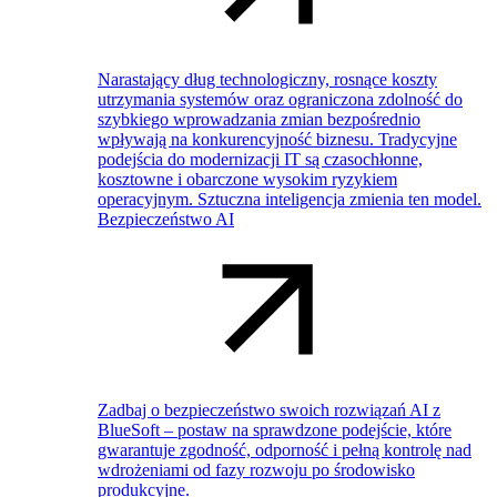
Narastający dług technologiczny, rosnące koszty
utrzymania systemów oraz ograniczona zdolność do
szybkiego wprowadzania zmian bezpośrednio
wpływają na konkurencyjność biznesu. Tradycyjne
podejścia do modernizacji IT są czasochłonne,
kosztowne i obarczone wysokim ryzykiem
operacyjnym. Sztuczna inteligencja zmienia ten model.
Bezpieczeństwo AI
Zadbaj o bezpieczeństwo swoich rozwiązań AI z
BlueSoft – postaw na sprawdzone podejście, które
gwarantuje zgodność, odporność i pełną kontrolę nad
wdrożeniami od fazy rozwoju po środowisko
produkcyjne.