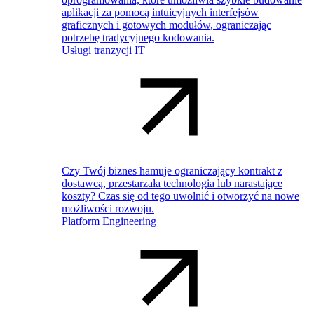
aplikacji za pomocą intuicyjnych interfejsów
graficznych i gotowych modułów, ograniczając
potrzebę tradycyjnego kodowania.
Usługi tranzycji IT
Czy Twój biznes hamuje ograniczający kontrakt z
dostawcą, przestarzała technologia lub narastające
koszty? Czas się od tego uwolnić i otworzyć na nowe
możliwości rozwoju.
Platform Engineering