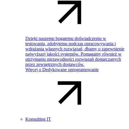
Dzięki naszemu bogatemu doświadczeniu w
testowaniu, zdobytemu podczas opracowywania i
wdrażania własnych rozwiązań, dbamy o zapewnienie
najwyższej jakości systemów. Pomagamy również w
utrzymaniu niezawodności rozwiązań dostarczanych
przez zewnętrznych dostawców.
Więcej o Dedykowane oprogramowanie
Konsulting IT