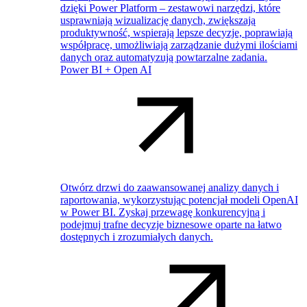
dzięki Power Platform – zestawowi narzędzi, które
usprawniają wizualizację danych, zwiększają
produktywność, wspierają lepsze decyzje, poprawiają
współpracę, umożliwiają zarządzanie dużymi ilościami
danych oraz automatyzują powtarzalne zadania.
Power BI + Open AI
Otwórz drzwi do zaawansowanej analizy danych i
raportowania, wykorzystując potencjał modeli OpenAI
w Power BI. Zyskaj przewagę konkurencyjną i
podejmuj trafne decyzje biznesowe oparte na łatwo
dostępnych i zrozumiałych danych.