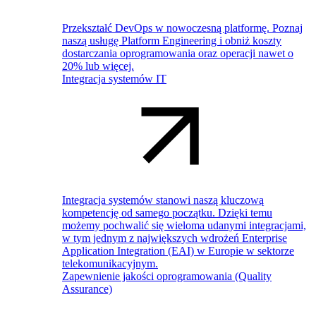
Przekształć DevOps w nowoczesną platformę. Poznaj
naszą usługę Platform Engineering i obniż koszty
dostarczania oprogramowania oraz operacji nawet o
20% lub więcej.
Integracja systemów IT
Integracja systemów stanowi naszą kluczową
kompetencję od samego początku. Dzięki temu
możemy pochwalić się wieloma udanymi integracjami,
w tym jednym z największych wdrożeń Enterprise
Application Integration (EAI) w Europie w sektorze
telekomunikacyjnym.
Zapewnienie jakości oprogramowania (Quality
Assurance)