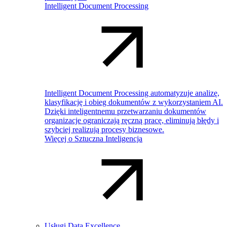
Intelligent Document Processing
Intelligent Document Processing automatyzuje analizę,
klasyfikację i obieg dokumentów z wykorzystaniem AI.
Dzięki inteligentnemu przetwarzaniu dokumentów
organizacje ograniczają ręczną pracę, eliminują błędy i
szybciej realizują procesy biznesowe.
Więcej o Sztuczna Inteligencja
Usługi Data Excellence