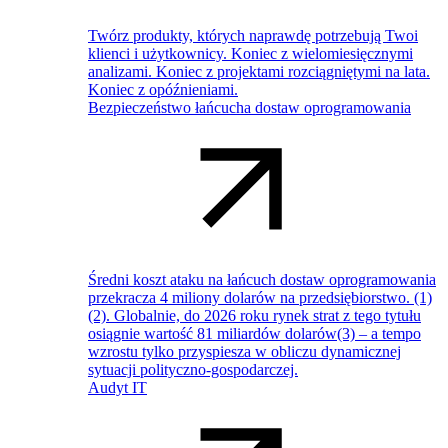
Twórz produkty, których naprawdę potrzebują Twoi
klienci i użytkownicy. Koniec z wielomiesięcznymi
analizami. Koniec z projektami rozciągniętymi na lata.
Koniec z opóźnieniami.
Bezpieczeństwo łańcucha dostaw oprogramowania
Średni koszt ataku na łańcuch dostaw oprogramowania
przekracza 4 miliony dolarów na przedsiębiorstwo. (1)
(2). Globalnie, do 2026 roku rynek strat z tego tytułu
osiągnie wartość 81 miliardów dolarów(3) – a tempo
wzrostu tylko przyspiesza w obliczu dynamicznej
sytuacji polityczno-gospodarczej.
Audyt IT