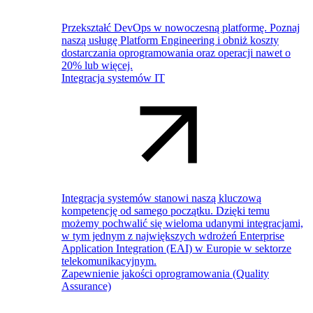
Przekształć DevOps w nowoczesną platformę. Poznaj
naszą usługę Platform Engineering i obniż koszty
dostarczania oprogramowania oraz operacji nawet o
20% lub więcej.
Integracja systemów IT
Integracja systemów stanowi naszą kluczową
kompetencję od samego początku. Dzięki temu
możemy pochwalić się wieloma udanymi integracjami,
w tym jednym z największych wdrożeń Enterprise
Application Integration (EAI) w Europie w sektorze
telekomunikacyjnym.
Zapewnienie jakości oprogramowania (Quality
Assurance)