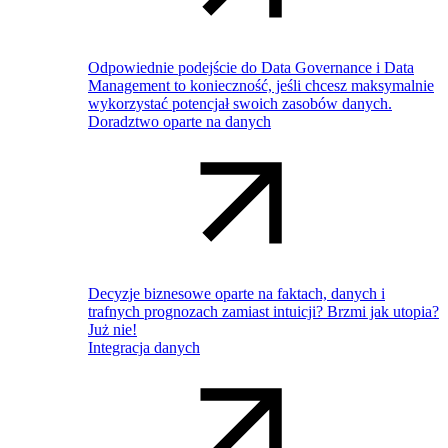
Odpowiednie podejście do Data Governance i Data
Management to konieczność, jeśli chcesz maksymalnie
wykorzystać potencjał swoich zasobów danych.
Doradztwo oparte na danych
Decyzje biznesowe oparte na faktach, danych i
trafnych prognozach zamiast intuicji? Brzmi jak utopia?
Już nie!
Integracja danych