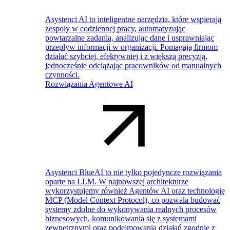
Asystenci AI to inteligentne narzędzia, które wspierają
zespoły w codziennej pracy, automatyzując
powtarzalne zadania, analizując dane i usprawniając
przepływ informacji w organizacji. Pomagają firmom
działać szybciej, efektywniej i z większą precyzją,
jednocześnie odciążając pracowników od manualnych
czynności.
Rozwiązania Agentowe AI
Asystenci BlueAI to nie tylko pojedyncze rozwiązania
oparte na LLM. W najnowszej architekturze
wykorzystujemy również Agentów AI oraz technologię
MCP (Model Context Protocol), co pozwala budować
systemy zdolne do wykonywania realnych procesów
biznesowych, komunikowania się z systemami
zewnętrznymi oraz podejmowania działań zgodnie z