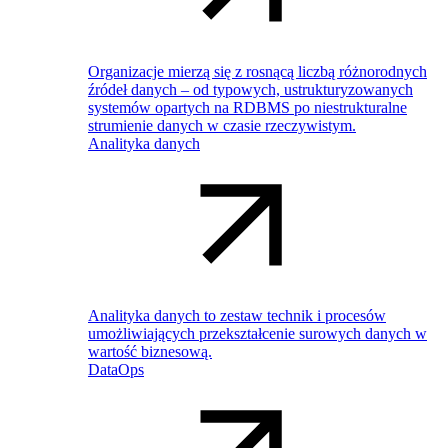
Organizacje mierzą się z rosnącą liczbą różnorodnych
źródeł danych – od typowych, ustrukturyzowanych
systemów opartych na RDBMS po niestrukturalne
strumienie danych w czasie rzeczywistym.
Analityka danych
Analityka danych to zestaw technik i procesów
umożliwiających przekształcenie surowych danych w
wartość biznesową.
DataOps