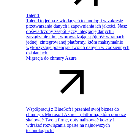
Talend
Talend to jedna z wiodących technologii w zakresie
przetwarzania danych i zapewniania ich jakości. Nasz
doświadczony zespół łączy integrację danych i
zarządzanie nimi, wprowadzając spójność w ramach
jednej, zintegrowanej platformy, która maksymalnie
wykorzystuje potencjał Twoich danych w codziennych
działaniach.
Migracja do chmury Azure
Współpracuj z BlueSoft i przenieś swój biznes do
chmury z Microsoft Azure – platformą, która pomoże
skalować Twoją firmę, optymalizować koszty i
wdrażać rozwiązania oparte na najnowszych
technologiach!