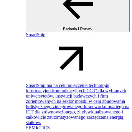
Badania i Rozwój
SmartShip
SmartShip ma na celu połączenie technologii
informacyjno-komunikacyjnych (ICT) dla wybranych
uniwersytetów, instytucji badawczych i firm
zorientowanych na sektor morski w celu zbudowania
holistycznego zintegrowanego frameworku opartego na
ICT dla zrównoważonego, zindywidualizowanego i
całkowicie zautomatyzowanego zarządzania energią
statków.
SEMIoTICS