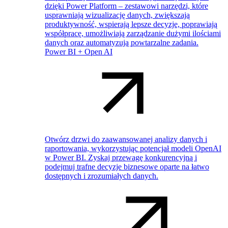
dzięki Power Platform – zestawowi narzędzi, które
usprawniają wizualizację danych, zwiększają
produktywność, wspierają lepsze decyzje, poprawiają
współpracę, umożliwiają zarządzanie dużymi ilościami
danych oraz automatyzują powtarzalne zadania.
Power BI + Open AI
Otwórz drzwi do zaawansowanej analizy danych i
raportowania, wykorzystując potencjał modeli OpenAI
w Power BI. Zyskaj przewagę konkurencyjną i
podejmuj trafne decyzje biznesowe oparte na łatwo
dostępnych i zrozumiałych danych.