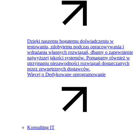
Dzięki naszemu bogatemu doświadczeniu w
testowaniu, zdobytemu podczas opracowywania i
wdrażania własnych rozwiązań, dbamy o zapewnienie
najwyższej jakości systemów. Pomagamy również w
utrzymaniu niezawodności rozwiązań dostarczanych
przez zewnętrznych dostawców.
Więcej o Dedykowane oprogramowanie
Konsulting IT