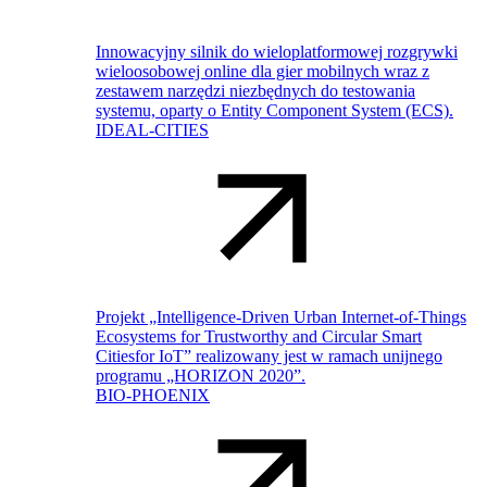
Innowacyjny silnik do wieloplatformowej rozgrywki
wieloosobowej online dla gier mobilnych wraz z
zestawem narzędzi niezbędnych do testowania
systemu, oparty o Entity Component System (ECS).
IDEAL-CITIES
Projekt „Intelligence-Driven Urban Internet-of-Things
Ecosystems for Trustworthy and Circular Smart
Citiesfor IoT” realizowany jest w ramach unijnego
programu „HORIZON 2020”.
BIO-PHOENIX