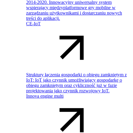
2014-2020. Innowacyjny uniwersalny system
wspierający międzyplatformowe gry mobilne w
zarządzaniu użytkownikami i dostarczaniu nowych
treści do aplikacji.
CE-IoT
Struktury łączenia gospodarki o obiegu zamkniętym z
IoT: IoT jako czynnik umożliwiający gospodarkę o
obiegu zamkniętym oraz cykliczność już w fazie
projektowania jako czynnik rozwojowy IoT.
Innova engine multi