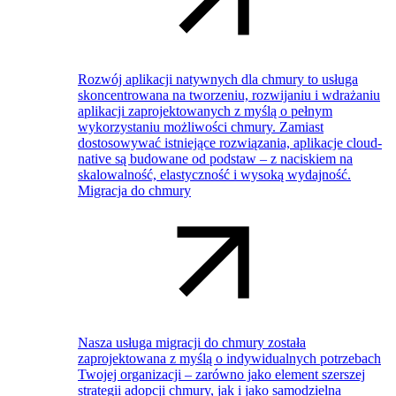
Rozwój aplikacji natywnych dla chmury to usługa
skoncentrowana na tworzeniu, rozwijaniu i wdrażaniu
aplikacji zaprojektowanych z myślą o pełnym
wykorzystaniu możliwości chmury. Zamiast
dostosowywać istniejące rozwiązania, aplikacje cloud-
native są budowane od podstaw – z naciskiem na
skalowalność, elastyczność i wysoką wydajność.
Migracja do chmury
Nasza usługa migracji do chmury została
zaprojektowana z myślą o indywidualnych potrzebach
Twojej organizacji – zarówno jako element szerszej
strategii adopcji chmury, jak i jako samodzielna