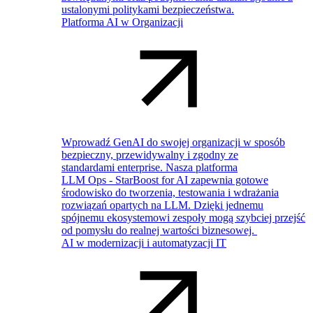
ustalonymi politykami bezpieczeństwa.
Platforma AI w Organizacji
Wprowadź GenAI do swojej organizacji w sposób
bezpieczny, przewidywalny i zgodny ze
standardami enterprise. Nasza platforma
LLM Ops - StarBoost for AI zapewnia gotowe
środowisko do tworzenia, testowania i wdrażania
rozwiązań opartych na LLM. Dzięki jednemu
spójnemu ekosystemowi zespoły mogą szybciej przejść
od pomysłu do realnej wartości biznesowej.
AI w modernizacji i automatyzacji IT