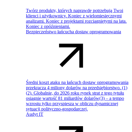
Twórz produkty, których naprawdę potrzebują Twoi
klienci i użytkownicy. Koniec z wielomiesięcznymi
analizami. Koniec z projektami rozciągniętymi na lata.
Koniec z opóźnieniami.
Bezpieczeństwo łańcucha dostaw oprogramowania
Średni koszt ataku na łańcuch dostaw oprogramowania
przekracza 4 miliony dolarów na przedsiębiorstwo. (1)
(2). Globalnie, do 2026 roku rynek strat z tego tytułu
osiągnie wartość 81 miliardów dolarów(3) – a tempo
wzrostu tylko przyspiesza w obliczu dynamicznej
sytuacji polityczno-gospodarczej.
Audyt IT