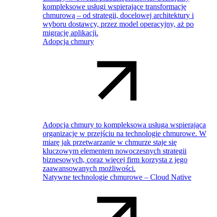
kompleksowe usługi wspierające transformację
chmurową – od strategii, docelowej architektury i
wyboru dostawcy, przez model operacyjny, aż po
migrację aplikacji.
Adopcja chmury
Adopcja chmury to kompleksowa usługa wspierająca
organizacje w przejściu na technologie chmurowe. W
miarę jak przetwarzanie w chmurze staje się
kluczowym elementem nowoczesnych strategii
biznesowych, coraz więcej firm korzysta z jego
zaawansowanych możliwości.
Natywne technologie chmurowe – Cloud Native