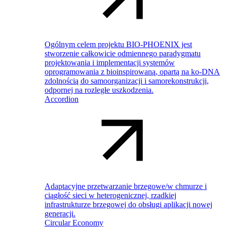
Ogólnym celem projektu BIO-PHOENIX jest
stworzenie całkowicie odmiennego paradygmatu
projektowania i implementacji systemów
oprogramowania z bioinspirowaną, opartą na ko-DNA
zdolnością do samoorganizacji i samorekonstrukcji,
odpornej na rozległe uszkodzenia.
Accordion
Adaptacyjne przetwarzanie brzegowe/w chmurze i
ciągłość sieci w heterogenicznej, rzadkiej
infrastrukturze brzegowej do obsługi aplikacji nowej
generacji.
Circular Economy