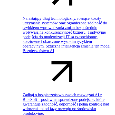
Narastający dług technologiczny, rosnące koszty
utrzymania systemów oraz ograniczona zdolność do
szybkiego wprowadzania zmian bezpośrednio
wpływają na konkurencyjność biznesu. Tradycyjne
podejścia do modernizacji IT są czasochłonne,
kosztowne i obarczone wysokim ryzykiem
operacyjnym. Sztuczna inteligencja zmienia ten model.
Bezpieczeństwo AI
Zadbaj o bezpieczeństwo swoich rozwiązań AI z
BlueSoft – postaw na sprawdzone podejście, które
gwarantuje zgodność, odporność i pełną kontrolę nad
wdrożeniami od fazy rozwoju po środowisko
produkcyjne.