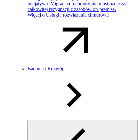
inicjatywa. Migracja do chmury nie musi oznaczać
całkowitej rezygnacji z zasobów on-premise.
Więcej o Usługi i rozwiązania chmurowe
Badania i Rozwój