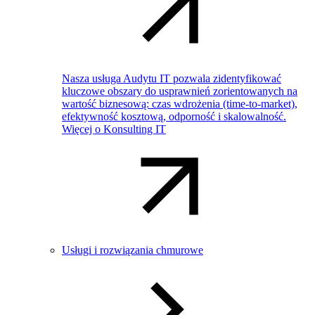
Nasza usługa Audytu IT pozwala zidentyfikować
kluczowe obszary do usprawnień zorientowanych na
wartość biznesową: czas wdrożenia (time-to-market),
efektywność kosztową, odporność i skalowalność.
Więcej o Konsulting IT
Usługi i rozwiązania chmurowe