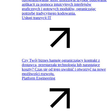
aplikacji za pomocą intuicyjnych interfejsów
graficznych i gotowych modułów, ograniczając
potrzebę tradycyjnego kodowania.
Usługi tranzycji IT
Czy Twój biznes hamuje ograniczający kontrakt z
dostawcą, przestarzała technologia lub narastające
koszty? Czas się od tego uwolnić i otworzyć na nowe
możliwości rozwoju.
Platform Engineering