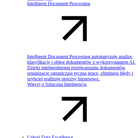
Intelligent Document Processing
Intelligent Document Processing automatyzuje analizę,
klasyfikację i obieg dokumentów z wykorzystaniem AI.
Dzięki inteligentnemu przetwarzaniu dokumentów
organizacje ograniczają ręczną pracę, eliminują błędy i
szybciej realizują procesy biznesowe.
Więcej o Sztuczna Inteligencja
Usługi Data Excellence