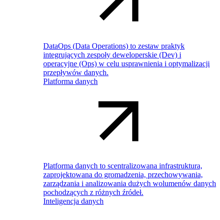
DataOps (Data Operations) to zestaw praktyk
integrujących zespoły deweloperskie (Dev) i
operacyjne (Ops) w celu usprawnienia i optymalizacji
przepływów danych.
Platforma danych
Platforma danych to scentralizowana infrastruktura,
zaprojektowana do gromadzenia, przechowywania,
zarządzania i analizowania dużych wolumenów danych
pochodzących z różnych źródeł.
Inteligencja danych