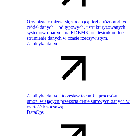
Organizacje mierzą się z rosnącą liczbą różnorodnych
źródeł danych – od typowych, ustrukturyzowanych
systemów opartych na RDBMS po niestrukturalne
strumienie danych w czasie rzeczywistym.
Analityka danych
Analityka danych to zestaw technik i procesów
umożliwiających przekształcenie surowych danych w
wartość biznesową.
DataOps