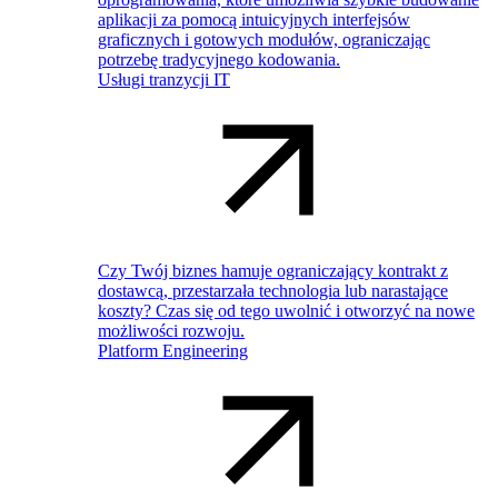
aplikacji za pomocą intuicyjnych interfejsów
graficznych i gotowych modułów, ograniczając
potrzebę tradycyjnego kodowania.
Usługi tranzycji IT
Czy Twój biznes hamuje ograniczający kontrakt z
dostawcą, przestarzała technologia lub narastające
koszty? Czas się od tego uwolnić i otworzyć na nowe
możliwości rozwoju.
Platform Engineering