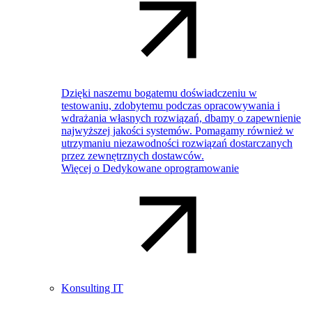
Dzięki naszemu bogatemu doświadczeniu w
testowaniu, zdobytemu podczas opracowywania i
wdrażania własnych rozwiązań, dbamy o zapewnienie
najwyższej jakości systemów. Pomagamy również w
utrzymaniu niezawodności rozwiązań dostarczanych
przez zewnętrznych dostawców.
Więcej o Dedykowane oprogramowanie
Konsulting IT