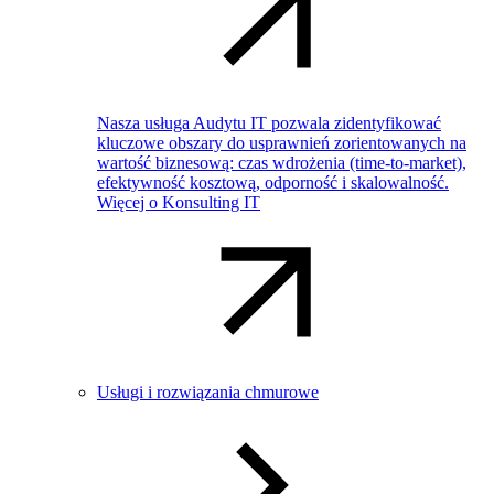
Nasza usługa Audytu IT pozwala zidentyfikować
kluczowe obszary do usprawnień zorientowanych na
wartość biznesową: czas wdrożenia (time-to-market),
efektywność kosztową, odporność i skalowalność.
Więcej o Konsulting IT
Usługi i rozwiązania chmurowe