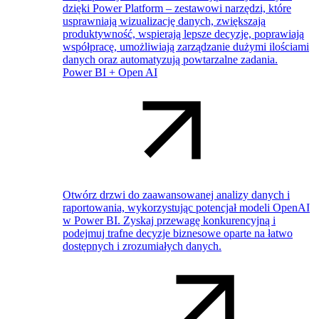
dzięki Power Platform – zestawowi narzędzi, które
usprawniają wizualizację danych, zwiększają
produktywność, wspierają lepsze decyzje, poprawiają
współpracę, umożliwiają zarządzanie dużymi ilościami
danych oraz automatyzują powtarzalne zadania.
Power BI + Open AI
Otwórz drzwi do zaawansowanej analizy danych i
raportowania, wykorzystując potencjał modeli OpenAI
w Power BI. Zyskaj przewagę konkurencyjną i
podejmuj trafne decyzje biznesowe oparte na łatwo
dostępnych i zrozumiałych danych.