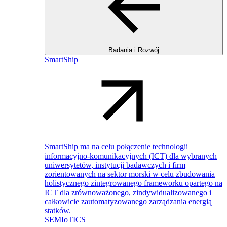
Badania i Rozwój
SmartShip
SmartShip ma na celu połączenie technologii
informacyjno-komunikacyjnych (ICT) dla wybranych
uniwersytetów, instytucji badawczych i firm
zorientowanych na sektor morski w celu zbudowania
holistycznego zintegrowanego frameworku opartego na
ICT dla zrównoważonego, zindywidualizowanego i
całkowicie zautomatyzowanego zarządzania energią
statków.
SEMIoTICS