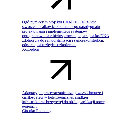
Ogólnym celem projektu BIO-PHOENIX jest
stworzenie całkowicie odmiennego paradygmatu
projektowania i implementacji systemów
oprogramowania z bioinspirowaną, opartą na ko-DNA
zdolnością do samoorganizacji i samorekonstrukcji,
odpornej na rozległe uszkodzenia.
Accordion
Adaptacyjne przetwarzanie brzegowe/w chmurze i
ciągłość sieci w heterogenicznej, rzadkiej
infrastrukturze brzegowej do obsługi aplikacji nowej
generacji.
Circular Economy