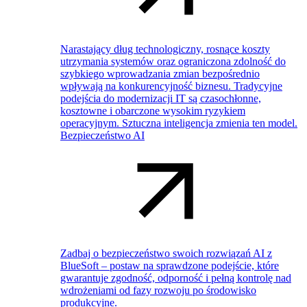
Narastający dług technologiczny, rosnące koszty
utrzymania systemów oraz ograniczona zdolność do
szybkiego wprowadzania zmian bezpośrednio
wpływają na konkurencyjność biznesu. Tradycyjne
podejścia do modernizacji IT są czasochłonne,
kosztowne i obarczone wysokim ryzykiem
operacyjnym. Sztuczna inteligencja zmienia ten model.
Bezpieczeństwo AI
Zadbaj o bezpieczeństwo swoich rozwiązań AI z
BlueSoft – postaw na sprawdzone podejście, które
gwarantuje zgodność, odporność i pełną kontrolę nad
wdrożeniami od fazy rozwoju po środowisko
produkcyjne.