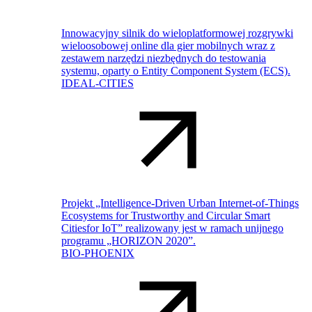
Innowacyjny silnik do wieloplatformowej rozgrywki
wieloosobowej online dla gier mobilnych wraz z
zestawem narzędzi niezbędnych do testowania
systemu, oparty o Entity Component System (ECS).
IDEAL-CITIES
Projekt „Intelligence-Driven Urban Internet-of-Things
Ecosystems for Trustworthy and Circular Smart
Citiesfor IoT” realizowany jest w ramach unijnego
programu „HORIZON 2020”.
BIO-PHOENIX