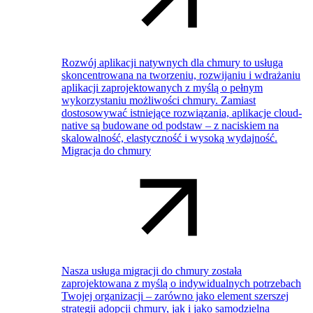
Rozwój aplikacji natywnych dla chmury to usługa
skoncentrowana na tworzeniu, rozwijaniu i wdrażaniu
aplikacji zaprojektowanych z myślą o pełnym
wykorzystaniu możliwości chmury. Zamiast
dostosowywać istniejące rozwiązania, aplikacje cloud-
native są budowane od podstaw – z naciskiem na
skalowalność, elastyczność i wysoką wydajność.
Migracja do chmury
Nasza usługa migracji do chmury została
zaprojektowana z myślą o indywidualnych potrzebach
Twojej organizacji – zarówno jako element szerszej
strategii adopcji chmury, jak i jako samodzielna