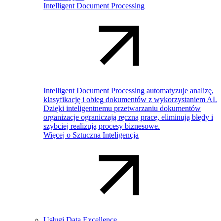
Intelligent Document Processing
Intelligent Document Processing automatyzuje analizę,
klasyfikację i obieg dokumentów z wykorzystaniem AI.
Dzięki inteligentnemu przetwarzaniu dokumentów
organizacje ograniczają ręczną pracę, eliminują błędy i
szybciej realizują procesy biznesowe.
Więcej o Sztuczna Inteligencja
Usługi Data Excellence