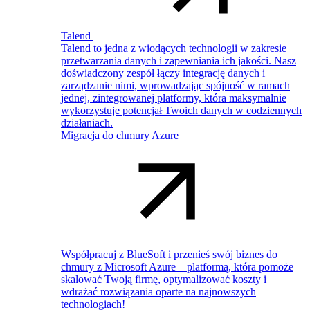
Talend
Talend to jedna z wiodących technologii w zakresie
przetwarzania danych i zapewniania ich jakości. Nasz
doświadczony zespół łączy integrację danych i
zarządzanie nimi, wprowadzając spójność w ramach
jednej, zintegrowanej platformy, która maksymalnie
wykorzystuje potencjał Twoich danych w codziennych
działaniach.
Migracja do chmury Azure
Współpracuj z BlueSoft i przenieś swój biznes do
chmury z Microsoft Azure – platformą, która pomoże
skalować Twoją firmę, optymalizować koszty i
wdrażać rozwiązania oparte na najnowszych
technologiach!