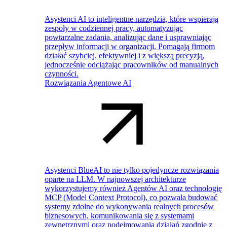
Asystenci AI to inteligentne narzędzia, które wspierają
zespoły w codziennej pracy, automatyzując
powtarzalne zadania, analizując dane i usprawniając
przepływ informacji w organizacji. Pomagają firmom
działać szybciej, efektywniej i z większą precyzją,
jednocześnie odciążając pracowników od manualnych
czynności.
Rozwiązania Agentowe AI
Asystenci BlueAI to nie tylko pojedyncze rozwiązania
oparte na LLM. W najnowszej architekturze
wykorzystujemy również Agentów AI oraz technologię
MCP (Model Context Protocol), co pozwala budować
systemy zdolne do wykonywania realnych procesów
biznesowych, komunikowania się z systemami
zewnętrznymi oraz podejmowania działań zgodnie z