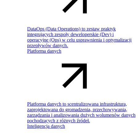
DataOps (Data Operations) to zestaw praktyk
integrujących zespoły deweloperskie (Dev) i
operacyjne (Ops) w celu usprawnienia i optymalizacji
przepływów danych.
Platforma danych
Platforma danych to scentralizowana infrastruktura,
zaprojektowana do gromadzenia, przechowywania,
zarządzania i analizowania dużych wolumenów danych
pochodzących z różnych źródeł.
Inteligencja danych