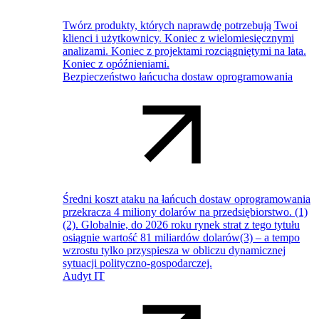
Twórz produkty, których naprawdę potrzebują Twoi
klienci i użytkownicy. Koniec z wielomiesięcznymi
analizami. Koniec z projektami rozciągniętymi na lata.
Koniec z opóźnieniami.
Bezpieczeństwo łańcucha dostaw oprogramowania
Średni koszt ataku na łańcuch dostaw oprogramowania
przekracza 4 miliony dolarów na przedsiębiorstwo. (1)
(2). Globalnie, do 2026 roku rynek strat z tego tytułu
osiągnie wartość 81 miliardów dolarów(3) – a tempo
wzrostu tylko przyspiesza w obliczu dynamicznej
sytuacji polityczno-gospodarczej.
Audyt IT