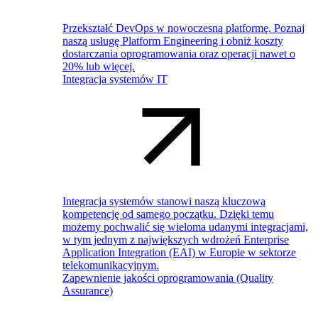
Przekształć DevOps w nowoczesną platformę. Poznaj
naszą usługę Platform Engineering i obniż koszty
dostarczania oprogramowania oraz operacji nawet o
20% lub więcej.
Integracja systemów IT
Integracja systemów stanowi naszą kluczową
kompetencję od samego początku. Dzięki temu
możemy pochwalić się wieloma udanymi integracjami,
w tym jednym z największych wdrożeń Enterprise
Application Integration (EAI) w Europie w sektorze
telekomunikacyjnym.
Zapewnienie jakości oprogramowania (Quality
Assurance)