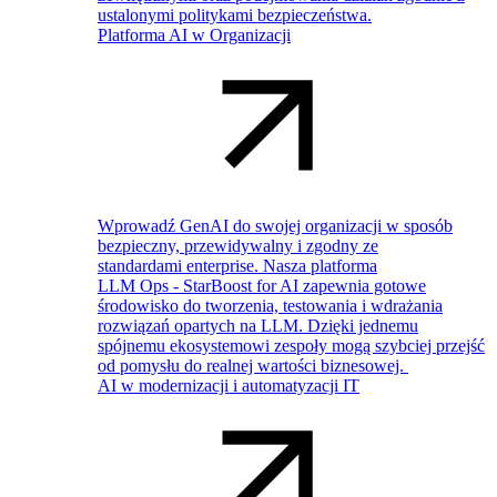
ustalonymi politykami bezpieczeństwa.
Platforma AI w Organizacji
Wprowadź GenAI do swojej organizacji w sposób
bezpieczny, przewidywalny i zgodny ze
standardami enterprise. Nasza platforma
LLM Ops - StarBoost for AI zapewnia gotowe
środowisko do tworzenia, testowania i wdrażania
rozwiązań opartych na LLM. Dzięki jednemu
spójnemu ekosystemowi zespoły mogą szybciej przejść
od pomysłu do realnej wartości biznesowej.
AI w modernizacji i automatyzacji IT