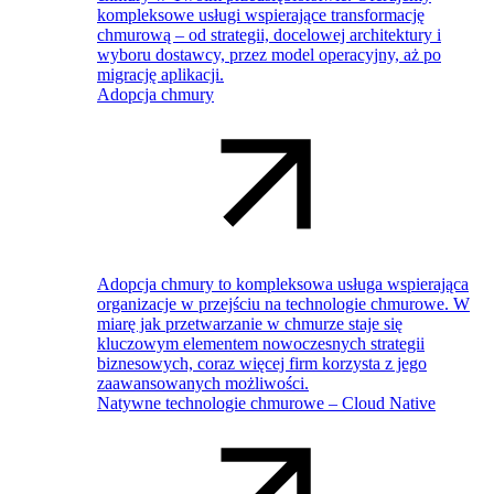
kompleksowe usługi wspierające transformację
chmurową – od strategii, docelowej architektury i
wyboru dostawcy, przez model operacyjny, aż po
migrację aplikacji.
Adopcja chmury
Adopcja chmury to kompleksowa usługa wspierająca
organizacje w przejściu na technologie chmurowe. W
miarę jak przetwarzanie w chmurze staje się
kluczowym elementem nowoczesnych strategii
biznesowych, coraz więcej firm korzysta z jego
zaawansowanych możliwości.
Natywne technologie chmurowe – Cloud Native