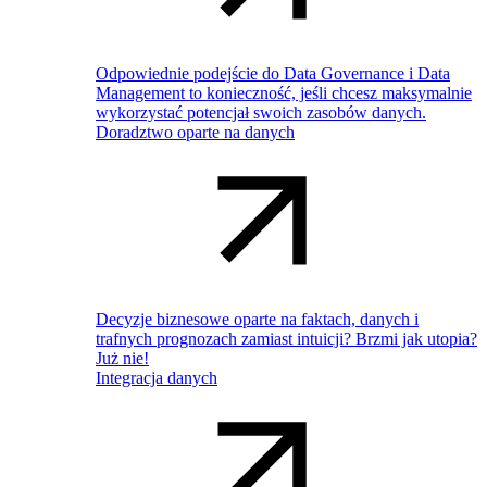
Odpowiednie podejście do Data Governance i Data
Management to konieczność, jeśli chcesz maksymalnie
wykorzystać potencjał swoich zasobów danych.
Doradztwo oparte na danych
Decyzje biznesowe oparte na faktach, danych i
trafnych prognozach zamiast intuicji? Brzmi jak utopia?
Już nie!
Integracja danych