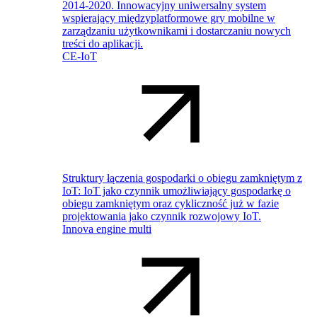
2014-2020. Innowacyjny uniwersalny system
wspierający międzyplatformowe gry mobilne w
zarządzaniu użytkownikami i dostarczaniu nowych
treści do aplikacji.
CE-IoT
Struktury łączenia gospodarki o obiegu zamkniętym z
IoT: IoT jako czynnik umożliwiający gospodarkę o
obiegu zamkniętym oraz cykliczność już w fazie
projektowania jako czynnik rozwojowy IoT.
Innova engine multi