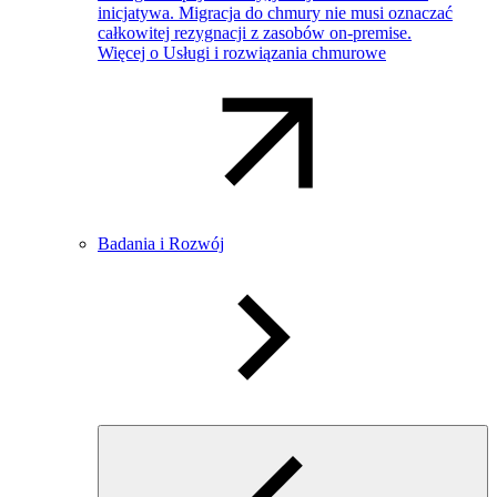
inicjatywa. Migracja do chmury nie musi oznaczać
całkowitej rezygnacji z zasobów on-premise.
Więcej o Usługi i rozwiązania chmurowe
Badania i Rozwój