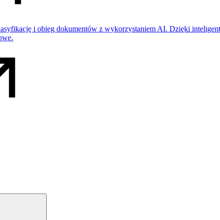
klasyfikację i obieg dokumentów z wykorzystaniem AI. Dzięki intelig
sowe.