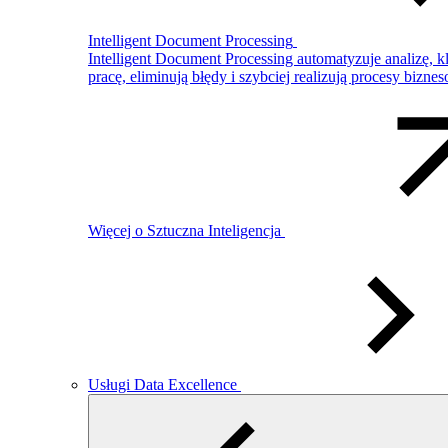
Intelligent Document Processing
Intelligent Document Processing automatyzuje analizę, 
pracę, eliminują błędy i szybciej realizują procesy bizne
Więcej o Sztuczna Inteligencja
Usługi Data Excellence