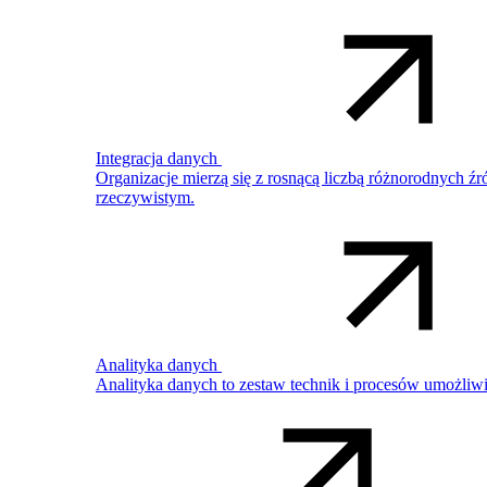
Integracja danych
Organizacje mierzą się z rosnącą liczbą różnorodnych 
rzeczywistym.
Analityka danych
Analityka danych to zestaw technik i procesów umożliw