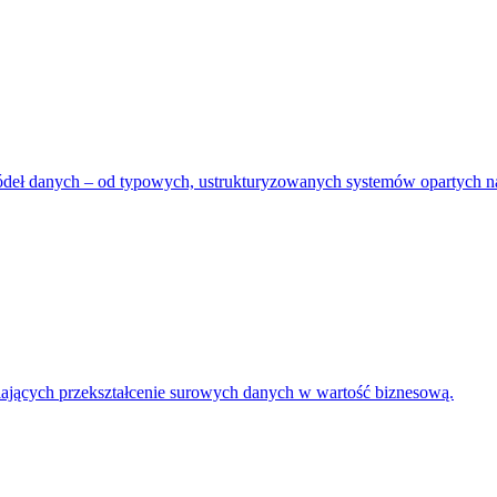
źródeł danych – od typowych, ustrukturyzowanych systemów opartych 
iających przekształcenie surowych danych w wartość biznesową.