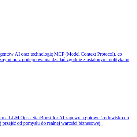
gentów AI oraz technologię MCP (Model Context Protocol), co
ymi oraz podejmowania działań zgodnie z ustalonymi politykami
forma LLM Ops - StarBoost for AI zapewnia gotowe środowisko do
przejść od pomysłu do realnej wartości biznesowej.