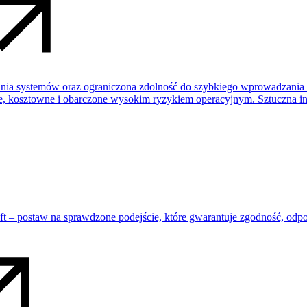
mania systemów oraz ograniczona zdolność do szybkiego wprowadzania
e, kosztowne i obarczone wysokim ryzykiem operacyjnym. Sztuczna int
t – postaw na sprawdzone podejście, które gwarantuje zgodność, odpo