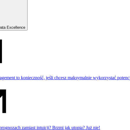
Data Excellence
gement to konieczność, jeśli chcesz maksymalnie wykorzystać potenc
rognozach zamiast intuicji? Brzmi jak utopia? Już nie!