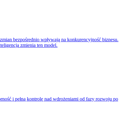
 zmian bezpośrednio wpływają na konkurencyjność biznesu.
eligencja zmienia ten model.
rność i pełną kontrolę nad wdrożeniami od fazy rozwoju po