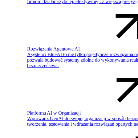
firmom działać szybciej, efektywniej i z większą precy
Rozwiązania Agentowe AI
Asystenci BlueAI to nie tylko pojedyncze rozwiązania 
pozwala budować systemy zdolne do wykonywania realn
bezpieczeństwa.
Platforma AI w Organizacji
Wprowadź GenAI do swojej organizacji w sposób bezpie
tworzenia, testowania i wdrażania rozwiązań opartych 