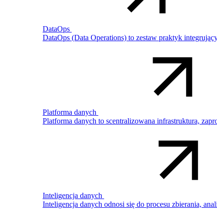
DataOps
DataOps (Data Operations) to zestaw praktyk integrując
Platforma danych
Platforma danych to scentralizowana infrastruktura, z
Inteligencja danych
Inteligencja danych odnosi się do procesu zbierania, a