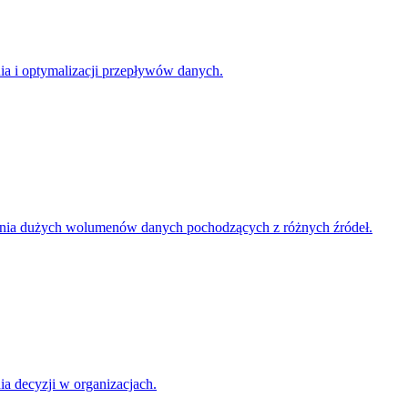
ia i optymalizacji przepływów danych.
owania dużych wolumenów danych pochodzących z różnych źródeł.
a decyzji w organizacjach.