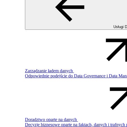
Usługi 
Zarządzanie ładem danych
Odpowiednie podejście do Data Governance i Data Mana
Doradztwo oparte na danych
Decyzje biznesowe oparte na faktach, danych i trafnych p