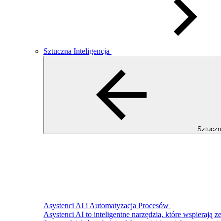
Sztuczna Inteligencja
Sztuczna
Asystenci AI i Automatyzacja Procesów
Asystenci AI to inteligentne narzędzia, które wspierają