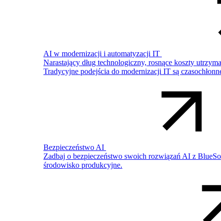
AI w modernizacji i automatyzacji IT
Narastający dług technologiczny, rosnące koszty utrzy
Tradycyjne podejścia do modernizacji IT są czasochłonn
Bezpieczeństwo AI
Zadbaj o bezpieczeństwo swoich rozwiązań AI z BlueSof
środowisko produkcyjne.