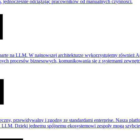
zją, jednocześnie odciążając pracowników od manualnych czynności.
oparte na LLM. W najnowszej architekturze wykorzystujemy również A
ych procesów biznesowych, komunikowania się z systemami zewnętrzn
czny, przewidywalny i zgodny ze standardami enterprise. Nasza plat
na LLM. Dzięki jednemu spójnemu ekosystemowi zespoły mogą szybciej 