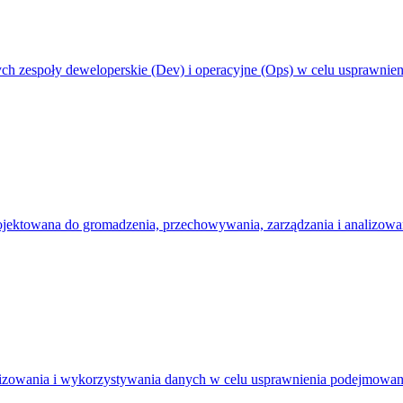
ych zespoły deweloperskie (Dev) i operacyjne (Ops) w celu usprawnien
aprojektowana do gromadzenia, przechowywania, zarządzania i analiz
nalizowania i wykorzystywania danych w celu usprawnienia podejmowani