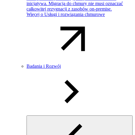
inicjatywa. Migracja do chmury nie musi oznaczać
całkowitej rezygnacji z zasobów on-premise.
Więcej o Usługi i rozwiązania chmurowe
Badania i Rozwój