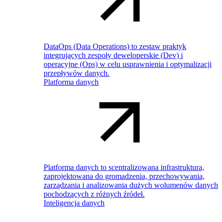
DataOps (Data Operations) to zestaw praktyk
integrujących zespoły deweloperskie (Dev) i
operacyjne (Ops) w celu usprawnienia i optymalizacji
przepływów danych.
Platforma danych
Platforma danych to scentralizowana infrastruktura,
zaprojektowana do gromadzenia, przechowywania,
zarządzania i analizowania dużych wolumenów danych
pochodzących z różnych źródeł.
Inteligencja danych