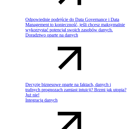
Odpowiednie podejście do Data Governance i Data
Management to konieczność, jeśli chcesz maksymalnie
wykorzystać potencjał swoich zasobów danych.
Doradztwo oparte na danych
Decyzje biznesowe oparte na faktach, danych i
trafnych prognozach zamiast intuicji? Brzmi jak utopia?
Już nie!
Integracja danych