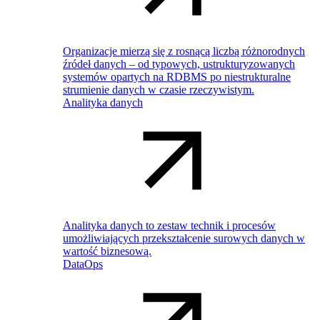
Organizacje mierzą się z rosnącą liczbą różnorodnych
źródeł danych – od typowych, ustrukturyzowanych
systemów opartych na RDBMS po niestrukturalne
strumienie danych w czasie rzeczywistym.
Analityka danych
Analityka danych to zestaw technik i procesów
umożliwiających przekształcenie surowych danych w
wartość biznesową.
DataOps