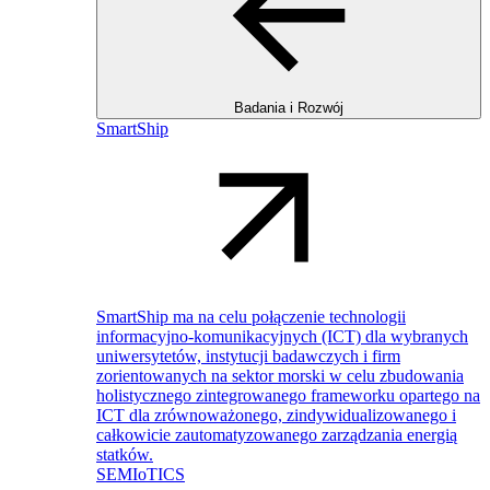
Badania i Rozwój
SmartShip
SmartShip ma na celu połączenie technologii
informacyjno-komunikacyjnych (ICT) dla wybranych
uniwersytetów, instytucji badawczych i firm
zorientowanych na sektor morski w celu zbudowania
holistycznego zintegrowanego frameworku opartego na
ICT dla zrównoważonego, zindywidualizowanego i
całkowicie zautomatyzowanego zarządzania energią
statków.
SEMIoTICS