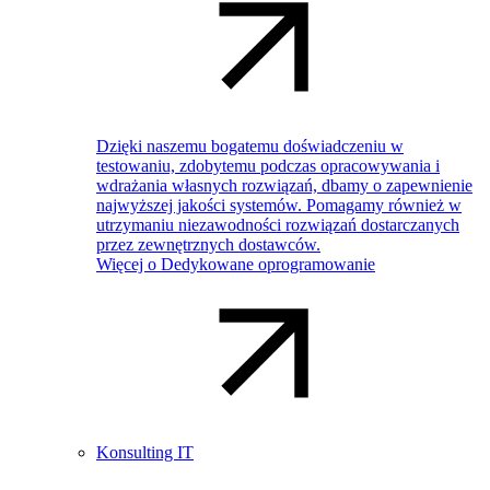
Dzięki naszemu bogatemu doświadczeniu w
testowaniu, zdobytemu podczas opracowywania i
wdrażania własnych rozwiązań, dbamy o zapewnienie
najwyższej jakości systemów. Pomagamy również w
utrzymaniu niezawodności rozwiązań dostarczanych
przez zewnętrznych dostawców.
Więcej o Dedykowane oprogramowanie
Konsulting IT