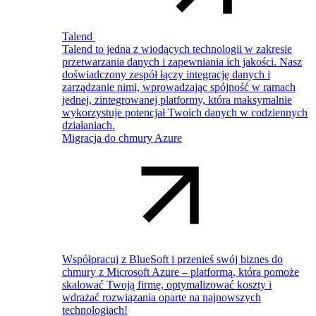
Talend
Talend to jedna z wiodących technologii w zakresie
przetwarzania danych i zapewniania ich jakości. Nasz
doświadczony zespół łączy integrację danych i
zarządzanie nimi, wprowadzając spójność w ramach
jednej, zintegrowanej platformy, która maksymalnie
wykorzystuje potencjał Twoich danych w codziennych
działaniach.
Migracja do chmury Azure
Współpracuj z BlueSoft i przenieś swój biznes do
chmury z Microsoft Azure – platformą, która pomoże
skalować Twoją firmę, optymalizować koszty i
wdrażać rozwiązania oparte na najnowszych
technologiach!