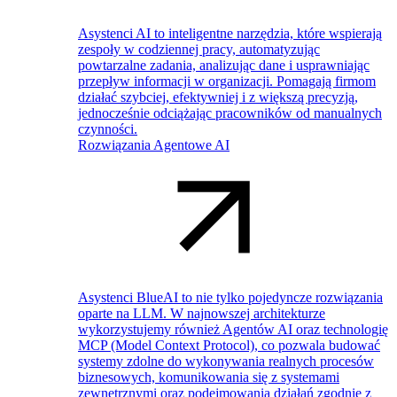
Asystenci AI to inteligentne narzędzia, które wspierają
zespoły w codziennej pracy, automatyzując
powtarzalne zadania, analizując dane i usprawniając
przepływ informacji w organizacji. Pomagają firmom
działać szybciej, efektywniej i z większą precyzją,
jednocześnie odciążając pracowników od manualnych
czynności.
Rozwiązania Agentowe AI
Asystenci BlueAI to nie tylko pojedyncze rozwiązania
oparte na LLM. W najnowszej architekturze
wykorzystujemy również Agentów AI oraz technologię
MCP (Model Context Protocol), co pozwala budować
systemy zdolne do wykonywania realnych procesów
biznesowych, komunikowania się z systemami
zewnętrznymi oraz podejmowania działań zgodnie z