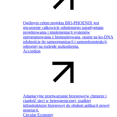
Ogólnym celem projektu BIO-PHOENIX jest
stworzenie całkowicie odmiennego paradygmatu
projektowania i implementacji systemów
oprogramowania z bioinspirowaną, opartą na ko-DNA
zdolnością do samoorganizacji i samorekonstrukcji,
odpornej na rozległe uszkodzenia.
Accordion
Adaptacyjne przetwarzanie brzegowe/w chmurze i
ciągłość sieci w heterogenicznej, rzadkiej
infrastrukturze brzegowej do obsługi aplikacji nowej
generacji.
Circular Economy