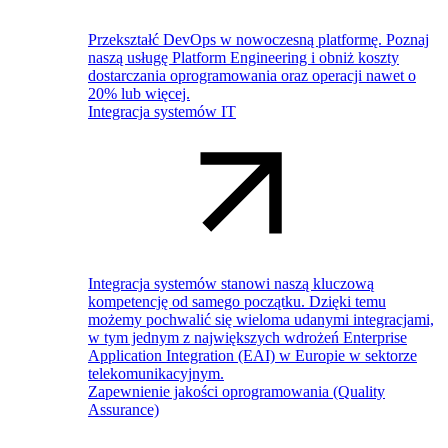
Przekształć DevOps w nowoczesną platformę. Poznaj
naszą usługę Platform Engineering i obniż koszty
dostarczania oprogramowania oraz operacji nawet o
20% lub więcej.
Integracja systemów IT
Integracja systemów stanowi naszą kluczową
kompetencję od samego początku. Dzięki temu
możemy pochwalić się wieloma udanymi integracjami,
w tym jednym z największych wdrożeń Enterprise
Application Integration (EAI) w Europie w sektorze
telekomunikacyjnym.
Zapewnienie jakości oprogramowania (Quality
Assurance)