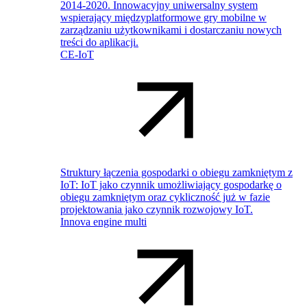
2014-2020. Innowacyjny uniwersalny system
wspierający międzyplatformowe gry mobilne w
zarządzaniu użytkownikami i dostarczaniu nowych
treści do aplikacji.
CE-IoT
Struktury łączenia gospodarki o obiegu zamkniętym z
IoT: IoT jako czynnik umożliwiający gospodarkę o
obiegu zamkniętym oraz cykliczność już w fazie
projektowania jako czynnik rozwojowy IoT.
Innova engine multi