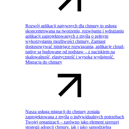
Rozwój aplikacji natywnych dla chmury to usługa
skoncentrowana na tworzeniu, rozwijaniu i wdrażaniu
aplikacji zaprojektowanych z myślą o pełnym
wykorzystaniu możliwości chmury. Zamiast
dostosowywać istniejące rozwiązania, aplikacje cloud-
native są budowane od podstaw – z naciskiem na
skalowalność, elastyczność i wysoką wydajność.
Migracja do chmury
Nasza usługa migracji do chmury została
zaprojektowana z myślą o indywidualnych potrzebach
Twojej organizacji – zarówno jako element szerszej
strategii adopcji chmury, jak i jako samodzielna