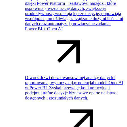
dzięki Power Platform – zestawowi narzędzi, które
usprawniają wizualizację danych, zwiększają
produktywność, wspierają lepsze decyzje, poprawiają
współpracę, umożliwiają zarządzanie dużymi ilościami
danych oraz automatyzują powtarzalne zadania.
Power BI + Open AI
Otwórz drzwi do zaawansowanej analizy danych i
raportowania, wykorzystując potencjał modeli OpenAI
w Power BI. Zyskaj przewagę konkurencyjną i
podejmuj trafne decyzje biznesowe oparte na łatwo
dostępnych i zrozumiałych danych.