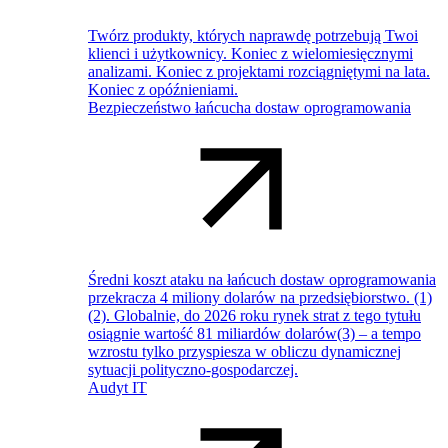
Twórz produkty, których naprawdę potrzebują Twoi
klienci i użytkownicy. Koniec z wielomiesięcznymi
analizami. Koniec z projektami rozciągniętymi na lata.
Koniec z opóźnieniami.
Bezpieczeństwo łańcucha dostaw oprogramowania
Średni koszt ataku na łańcuch dostaw oprogramowania
przekracza 4 miliony dolarów na przedsiębiorstwo. (1)
(2). Globalnie, do 2026 roku rynek strat z tego tytułu
osiągnie wartość 81 miliardów dolarów(3) – a tempo
wzrostu tylko przyspiesza w obliczu dynamicznej
sytuacji polityczno-gospodarczej.
Audyt IT