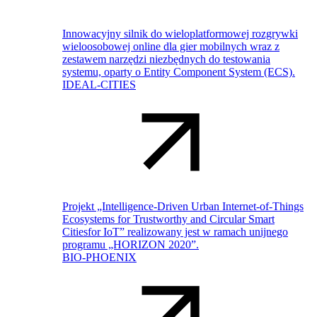
Innowacyjny silnik do wieloplatformowej rozgrywki
wieloosobowej online dla gier mobilnych wraz z
zestawem narzędzi niezbędnych do testowania
systemu, oparty o Entity Component System (ECS).
IDEAL-CITIES
Projekt „Intelligence-Driven Urban Internet-of-Things
Ecosystems for Trustworthy and Circular Smart
Citiesfor IoT” realizowany jest w ramach unijnego
programu „HORIZON 2020”.
BIO-PHOENIX