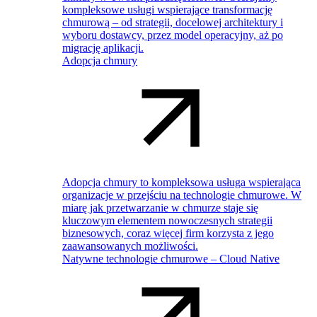
kompleksowe usługi wspierające transformację
chmurową – od strategii, docelowej architektury i
wyboru dostawcy, przez model operacyjny, aż po
migrację aplikacji.
Adopcja chmury
Adopcja chmury to kompleksowa usługa wspierająca
organizacje w przejściu na technologie chmurowe. W
miarę jak przetwarzanie w chmurze staje się
kluczowym elementem nowoczesnych strategii
biznesowych, coraz więcej firm korzysta z jego
zaawansowanych możliwości.
Natywne technologie chmurowe – Cloud Native