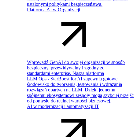
ustalonymi politykami bezpieczeństwa.
Platforma AI w Organizacji
Wprowadź GenAI do swojej organizacji w sposób
bezpieczny, przewidywalny i zgodny ze
standardami enterprise. Nasza platforma
LLM Ops - StarBoost for AI zapewnia gotowe
środowisko do tworzenia, testowania i wdrażania
rozwiązań opartych na LLM. Dzięki jednemu
spójnemu ekosystemowi zespoły mogą szybciej przejść
od pomysłu do realnej wartości biznesowej.
AI w modernizacji i automatyzacji IT