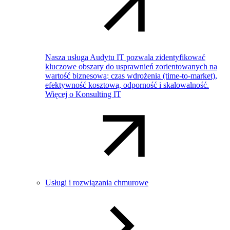
Nasza usługa Audytu IT pozwala zidentyfikować
kluczowe obszary do usprawnień zorientowanych na
wartość biznesową: czas wdrożenia (time-to-market),
efektywność kosztową, odporność i skalowalność.
Więcej o Konsulting IT
Usługi i rozwiązania chmurowe