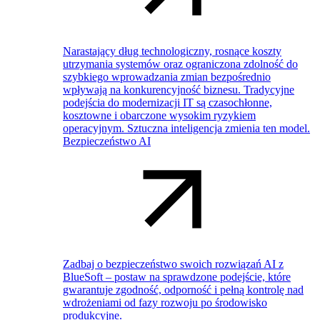
Narastający dług technologiczny, rosnące koszty
utrzymania systemów oraz ograniczona zdolność do
szybkiego wprowadzania zmian bezpośrednio
wpływają na konkurencyjność biznesu. Tradycyjne
podejścia do modernizacji IT są czasochłonne,
kosztowne i obarczone wysokim ryzykiem
operacyjnym. Sztuczna inteligencja zmienia ten model.
Bezpieczeństwo AI
Zadbaj o bezpieczeństwo swoich rozwiązań AI z
BlueSoft – postaw na sprawdzone podejście, które
gwarantuje zgodność, odporność i pełną kontrolę nad
wdrożeniami od fazy rozwoju po środowisko
produkcyjne.