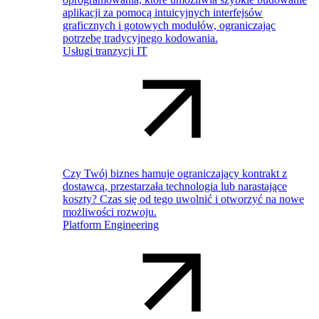
aplikacji za pomocą intuicyjnych interfejsów
graficznych i gotowych modułów, ograniczając
potrzebę tradycyjnego kodowania.
Usługi tranzycji IT
Czy Twój biznes hamuje ograniczający kontrakt z
dostawcą, przestarzała technologia lub narastające
koszty? Czas się od tego uwolnić i otworzyć na nowe
możliwości rozwoju.
Platform Engineering