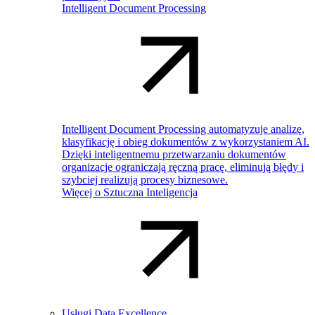
Intelligent Document Processing
Intelligent Document Processing automatyzuje analizę,
klasyfikację i obieg dokumentów z wykorzystaniem AI.
Dzięki inteligentnemu przetwarzaniu dokumentów
organizacje ograniczają ręczną pracę, eliminują błędy i
szybciej realizują procesy biznesowe.
Więcej o Sztuczna Inteligencja
Usługi Data Excellence