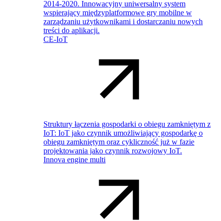
2014-2020. Innowacyjny uniwersalny system
wspierający międzyplatformowe gry mobilne w
zarządzaniu użytkownikami i dostarczaniu nowych
treści do aplikacji.
CE-IoT
Struktury łączenia gospodarki o obiegu zamkniętym z
IoT: IoT jako czynnik umożliwiający gospodarkę o
obiegu zamkniętym oraz cykliczność już w fazie
projektowania jako czynnik rozwojowy IoT.
Innova engine multi