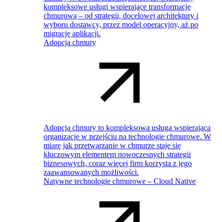
kompleksowe usługi wspierające transformację
chmurową – od strategii, docelowej architektury i
wyboru dostawcy, przez model operacyjny, aż po
migrację aplikacji.
Adopcja chmury
Adopcja chmury to kompleksowa usługa wspierająca
organizacje w przejściu na technologie chmurowe. W
miarę jak przetwarzanie w chmurze staje się
kluczowym elementem nowoczesnych strategii
biznesowych, coraz więcej firm korzysta z jego
zaawansowanych możliwości.
Natywne technologie chmurowe – Cloud Native