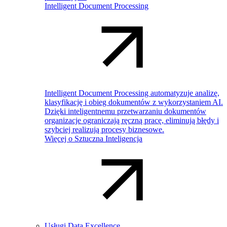
Intelligent Document Processing
Intelligent Document Processing automatyzuje analizę,
klasyfikację i obieg dokumentów z wykorzystaniem AI.
Dzięki inteligentnemu przetwarzaniu dokumentów
organizacje ograniczają ręczną pracę, eliminują błędy i
szybciej realizują procesy biznesowe.
Więcej o Sztuczna Inteligencja
Usługi Data Excellence