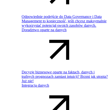
Odpowiednie podejście do Data Governance i Data
Management to konieczność, jeśli chcesz maksymalnie
wykorzystać potencjał swoich zasobów danych.
Doradztwo oparte na danych
Decyzje biznesowe oparte na faktach, danych i
trafnych prognozach zamiast intuicji? Brzmi jak utopia?
Już nie!
Integracja danych