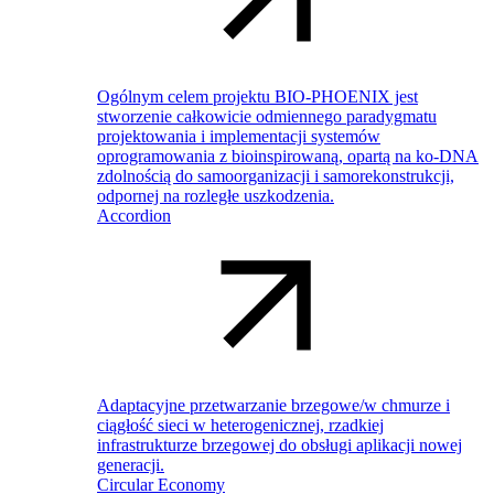
Ogólnym celem projektu BIO-PHOENIX jest
stworzenie całkowicie odmiennego paradygmatu
projektowania i implementacji systemów
oprogramowania z bioinspirowaną, opartą na ko-DNA
zdolnością do samoorganizacji i samorekonstrukcji,
odpornej na rozległe uszkodzenia.
Accordion
Adaptacyjne przetwarzanie brzegowe/w chmurze i
ciągłość sieci w heterogenicznej, rzadkiej
infrastrukturze brzegowej do obsługi aplikacji nowej
generacji.
Circular Economy