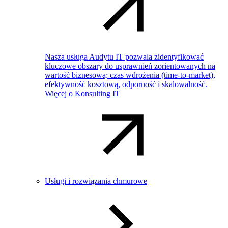
Nasza usługa Audytu IT pozwala zidentyfikować
kluczowe obszary do usprawnień zorientowanych na
wartość biznesową: czas wdrożenia (time-to-market),
efektywność kosztową, odporność i skalowalność.
Więcej o Konsulting IT
Usługi i rozwiązania chmurowe