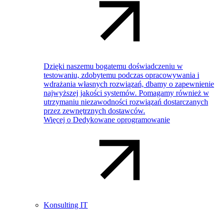
Dzięki naszemu bogatemu doświadczeniu w
testowaniu, zdobytemu podczas opracowywania i
wdrażania własnych rozwiązań, dbamy o zapewnienie
najwyższej jakości systemów. Pomagamy również w
utrzymaniu niezawodności rozwiązań dostarczanych
przez zewnętrznych dostawców.
Więcej o Dedykowane oprogramowanie
Konsulting IT