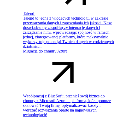
Talend
Talend to jedna z wiodących technologii w zakresie
przetwarzania danych i zapewniania ich jakości. Nasz
doświadczony zespół łączy integrację danych i
zarządzanie nimi, wprowadzając spójność w ramach
jednej, zintegrowanej platformy, która maksymalnie
wykorzystuje potencjał Twoich danych w codziennych
działaniach.
Migracja do chmury Azure
Współpracuj z BlueSoft i przenieś swój biznes do
chmury z Microsoft Azure – platformą, która pomoże
skalować Twoją firmę, optymalizować koszty i
wdrażać rozwiązania oparte na najnowszych
technologiach!