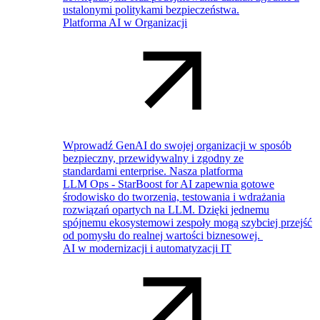
ustalonymi politykami bezpieczeństwa.
Platforma AI w Organizacji
Wprowadź GenAI do swojej organizacji w sposób
bezpieczny, przewidywalny i zgodny ze
standardami enterprise. Nasza platforma
LLM Ops - StarBoost for AI zapewnia gotowe
środowisko do tworzenia, testowania i wdrażania
rozwiązań opartych na LLM. Dzięki jednemu
spójnemu ekosystemowi zespoły mogą szybciej przejść
od pomysłu do realnej wartości biznesowej.
AI w modernizacji i automatyzacji IT