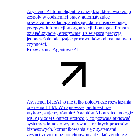
Asystenci AI to inteligentne narzędzia, które wspierają
zespoły w codziennej pracy, automatyzując
powtarzalne zadania, analizując dane i usprawniając
przepływ informacji w organizacji. Pomagają firmom
działać szybciej, efektywniej i z większą precyzją,
jednocześnie odciążając pracowników od manualnych
czynności.
Rozwiązania Agentowe AI
Asystenci BlueAI to nie tylko pojedyncze rozwiązania
oparte na LLM. W najnowszej architekturze
wykorzystujemy również Agentów AI oraz technologię
MCP (Model Context Protocol), co pozwala budować
systemy zdolne do wykonywania realnych procesów
biznesowych, komunikowania się z systemami
zewnętrznymi oraz podejmowania działań zgodnie z