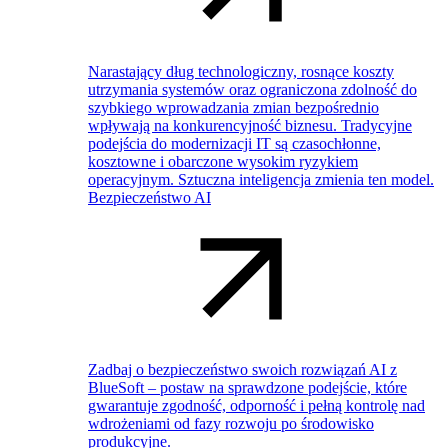
Narastający dług technologiczny, rosnące koszty
utrzymania systemów oraz ograniczona zdolność do
szybkiego wprowadzania zmian bezpośrednio
wpływają na konkurencyjność biznesu. Tradycyjne
podejścia do modernizacji IT są czasochłonne,
kosztowne i obarczone wysokim ryzykiem
operacyjnym. Sztuczna inteligencja zmienia ten model.
Bezpieczeństwo AI
Zadbaj o bezpieczeństwo swoich rozwiązań AI z
BlueSoft – postaw na sprawdzone podejście, które
gwarantuje zgodność, odporność i pełną kontrolę nad
wdrożeniami od fazy rozwoju po środowisko
produkcyjne.