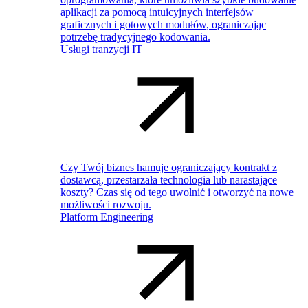
aplikacji za pomocą intuicyjnych interfejsów
graficznych i gotowych modułów, ograniczając
potrzebę tradycyjnego kodowania.
Usługi tranzycji IT
Czy Twój biznes hamuje ograniczający kontrakt z
dostawcą, przestarzała technologia lub narastające
koszty? Czas się od tego uwolnić i otworzyć na nowe
możliwości rozwoju.
Platform Engineering