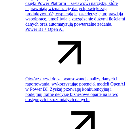
dzięki Power Platform – zestawowi narzędzi, które
usprawniają wizualizację danych, zwiększają
produktywność, wspierają lepsze decyzje, poprawiają
współpracę, umożliwiają zarządzanie dużymi ilościami
danych oraz automatyzują powtarzalne zadania.
Power BI + Open AI
Otwórz drzwi do zaawansowanej analizy danych i
raportowania, wykorzystując potencjał modeli OpenAI
w Power BI. Zyskaj przewagę konkurencyjną i
podejmuj trafne decyzje biznesowe oparte na łatwo
dostępnych i zrozumiałych danych.