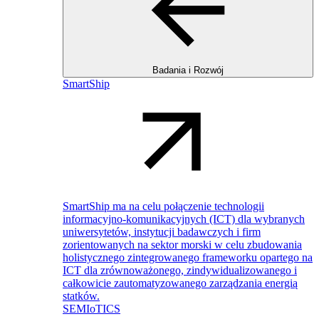
Badania i Rozwój
SmartShip
SmartShip ma na celu połączenie technologii
informacyjno-komunikacyjnych (ICT) dla wybranych
uniwersytetów, instytucji badawczych i firm
zorientowanych na sektor morski w celu zbudowania
holistycznego zintegrowanego frameworku opartego na
ICT dla zrównoważonego, zindywidualizowanego i
całkowicie zautomatyzowanego zarządzania energią
statków.
SEMIoTICS