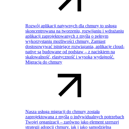
Rozwój aplikacji natywnych dla chmury to usługa
skoncentrowana na tworzeniu, rozwijaniu i wdrażaniu
aplikacji zaprojektowanych z myślą o pełnym
wykorzystaniu możliwości chmury. Zamiast
dostosowywać istniejące rozwiązania, aplikacje cloud-
native są budowane od podstaw – z naciskiem na
skalowalność, elastyczność i wysoką wydajność.
Migracja do chmury
Nasza usługa migracji do chmury została
zaprojektowana z myślą o indywidualnych potrzebach
Twojej organizacji – zarówno jako element szerszej
strategii adopcji chmury, jak i jako samodzielna