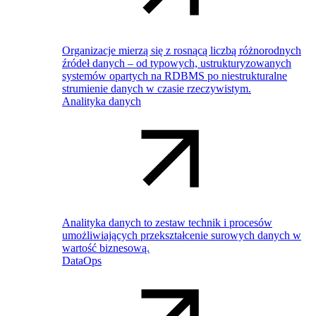
Organizacje mierzą się z rosnącą liczbą różnorodnych
źródeł danych – od typowych, ustrukturyzowanych
systemów opartych na RDBMS po niestrukturalne
strumienie danych w czasie rzeczywistym.
Analityka danych
Analityka danych to zestaw technik i procesów
umożliwiających przekształcenie surowych danych w
wartość biznesową.
DataOps