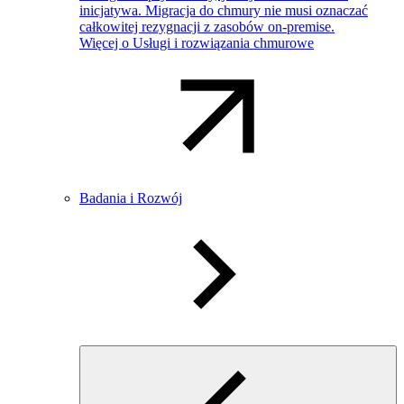
inicjatywa. Migracja do chmury nie musi oznaczać
całkowitej rezygnacji z zasobów on-premise.
Więcej o Usługi i rozwiązania chmurowe
Badania i Rozwój