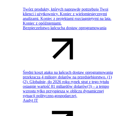
Twórz produkty, których naprawdę potrzebują Twoi
klienci i użytkownicy. Koniec z wielomiesięcznymi
analizami. Koniec z projektami rozciągniętymi na lata.
Koniec z opóźnieniami.
Bezpieczeństwo łańcucha dostaw oprogramowania
Średni koszt ataku na łańcuch dostaw oprogramowania
przekracza 4 miliony dolarów na przedsiębiorstwo. (1)
(2). Globalnie, do 2026 roku rynek strat z tego tytułu
osiągnie wartość 81 miliardów dolarów(3) – a tempo
wzrostu tylko przyspiesza w obliczu dynamicznej
sytuacji polityczno-gospodarczej.
Audyt IT