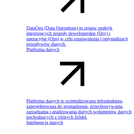
DataOps (Data Operations) to zestaw praktyk
integrujących zespoły deweloperskie (Dev) i
operacyjne (Ops) w celu usprawnienia i optymalizacji
przepływów danych.
Platforma danych
Platforma danych to scentralizowana infrastruktura,
zaprojektowana do gromadzenia, przechowywania,
zarządzania i analizowania dużych wolumenów danych
pochodzących z różnych źródeł.
Inteligencja danych